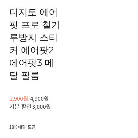
디지토 에어
팟 프로 철가
루방지 스티
커 에어팟2
에어팟3 메
탈 필름
1,900원
4,900원
기본 할인
3,000원
18K 메탈 도금